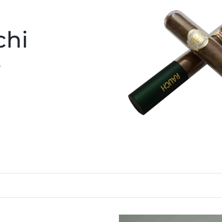
chi
e