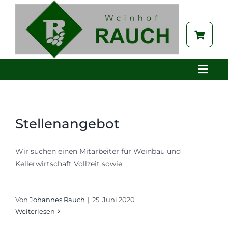
Zum
Inhalt
springen
Toggle
Naviga
Home
Betrieb
Stellenangebot
Aktuelles
Wir suchen einen Mitarbeiter für Weinbau und
Brennerei
Kellerwirtschaft Vollzeit sowie
Tabak
Auszeichnungen
Von
Johannes Rauch
|
25. Juni 2020
Weiterlesen
Galerie