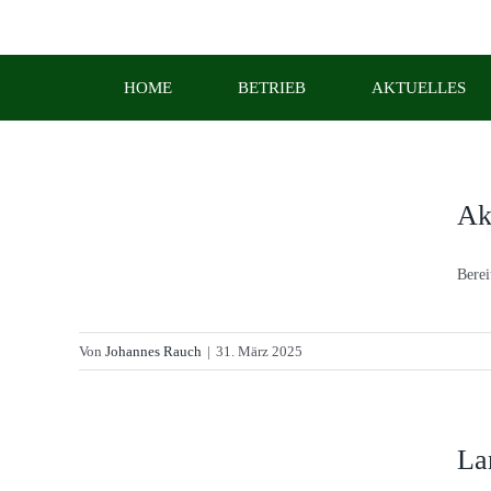
Zum
Inhalt
springen
HOME
BETRIEB
AKTUELLES
Ak
Berei
Von
Johannes Rauch
|
31. März 2025
La