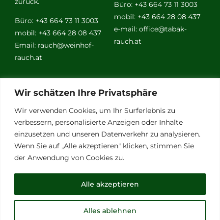
zurück.
Büro: +43 664 73 11 3003
mobil: +43 664 28 08 437
Büro: +43 664 73 11 3003
e-mail:
office@tabak-
mobil: +43 664 28 08 437
rauch.at
Email:
rauch@weinhof-
rauch.at
Weitere
Wir schätzen Ihre Privatsphäre
Links
Wir verwenden Cookies, um Ihr Surferlebnis zu
verbessern, personalisierte Anzeigen oder Inhalte
einzusetzen und unseren Datenverkehr zu analysieren.
Vino Vitalis
Wenn Sie auf „Alle akzeptieren" klicken, stimmen Sie
Ottersbachtal
der Anwendung von Cookies zu.
Partnerbetriebe
Links für Weinkenner
Alle akzeptieren
Presse
Alles ablehnen
© Copyright 2012 - 2026 | All Rights Reserved