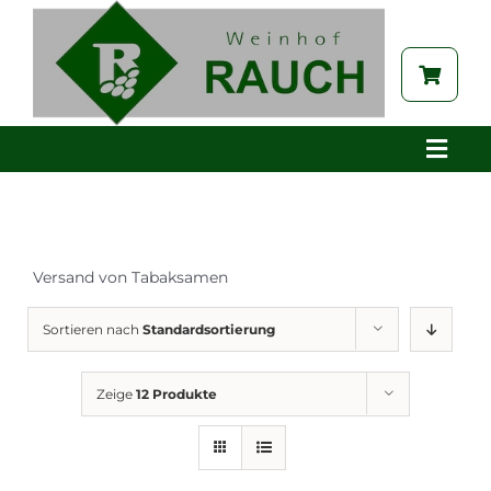
Zum
Inhalt
springen
Toggle
Naviga
Home
Betrieb
Versand von Tabaksamen
Aktuelles
Brennerei
Sortieren nach
Standardsortierung
Tabak
Zeige
12 Produkte
Auszeichnungen
Galerie