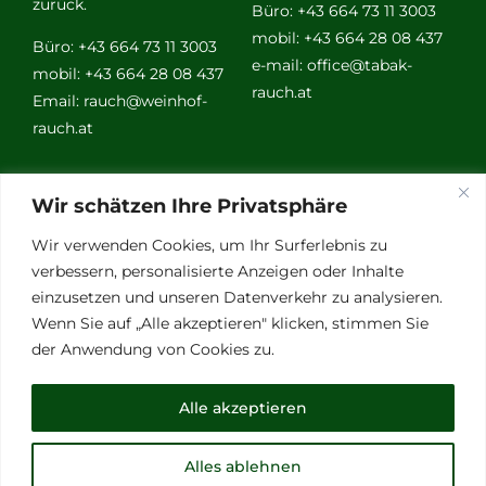
zurück.
Büro: +43 664 73 11 3003
mobil: +43 664 28 08 437
Büro: +43 664 73 11 3003
e-mail:
office@tabak-
mobil: +43 664 28 08 437
rauch.at
Email:
rauch@weinhof-
rauch.at
Weitere
Wir schätzen Ihre Privatsphäre
Links
Wir verwenden Cookies, um Ihr Surferlebnis zu
verbessern, personalisierte Anzeigen oder Inhalte
einzusetzen und unseren Datenverkehr zu analysieren.
Vino Vitalis
Wenn Sie auf „Alle akzeptieren" klicken, stimmen Sie
Ottersbachtal
der Anwendung von Cookies zu.
Partnerbetriebe
Links für Weinkenner
Alle akzeptieren
Presse
Alles ablehnen
© Copyright 2012 - 2026 | All Rights Reserved