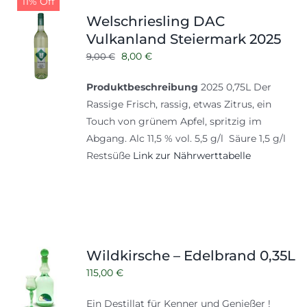
11% Off
Shop
Tabak
Welschriesling DAC
Vulkanland Steiermark 2025
Kontakt
Zubehör
Ursprünglicher
Aktueller
8,00
€
9,00
€
Preis
Preis
Produktbeschreibung
2025 0,75L Der
war:
ist:
Rassige Frisch, rassig, etwas Zitrus, ein
9,00 €
8,00 €.
Touch von grünem Apfel, spritzig im
Abgang. Alc 11,5 % vol. 5,5 g/l Säure 1,5 g/l
Restsüße
Link zur Nährwerttabelle
Wildkirsche – Edelbrand 0,35L
115,00
€
Ein Destillat für Kenner und Genießer !