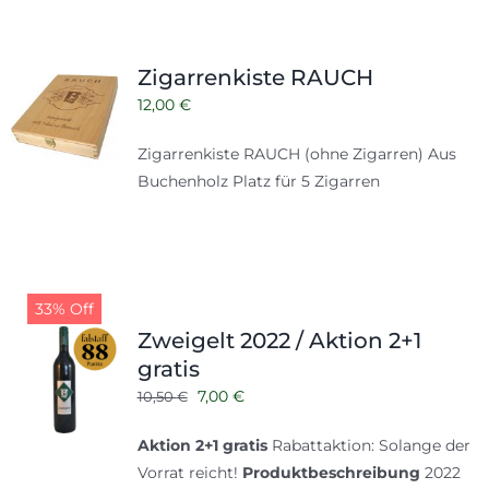
Zigarrenkiste RAUCH
12,00
€
Zigarrenkiste RAUCH (ohne Zigarren) Aus
Buchenholz Platz für 5 Zigarren
33% Off
Zweigelt 2022 / Aktion 2+1
gratis
Ursprünglicher
Aktueller
7,00
€
10,50
€
Preis
Preis
Aktion 2+1 gratis
Rabattaktion: Solange der
war:
ist:
Vorrat reicht!
Produktbeschreibung
2022
10,50 €
7,00 €.