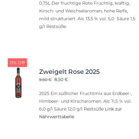
0,75L Der fruchtige Rote Fruchtig, kräftig,
Kirsch- und Weichselaromen, hohe Reife,
mild strukturiert. Alc 13,5 % vol. 5,0 Säure 1,5
g/l Restsüße
11% Off
Zweigelt Rose 2025
Ursprünglicher
Aktueller
8,50
€
9,50
€
Preis
Preis
2025 Ein süßlicher Fruchtmix aus Erdbeer-,
war:
ist:
Himbeer- und Kirscharomen. Alc 11,5 % vol.
9,50 €
8,50 €.
6,0 g/l Säure 12,0 g/l Restsüße
Link zur
Nährwerttabelle