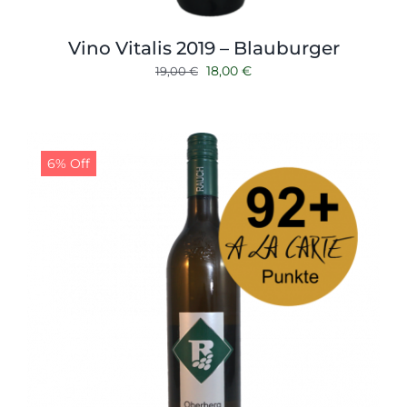
Vino Vitalis 2019 – Blauburger
Ursprünglicher
Aktueller
18,00
€
19,00
€
Preis
Preis
war:
ist:
19,00 €
18,00 €.
6% Off