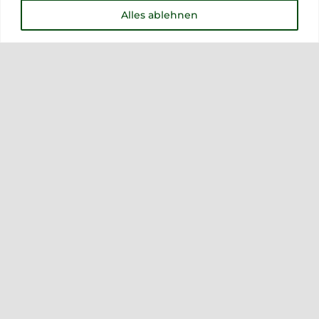
Alles ablehnen
Tabaksamen für Zigarettentabak –
Sorte Virginia
5,00
€