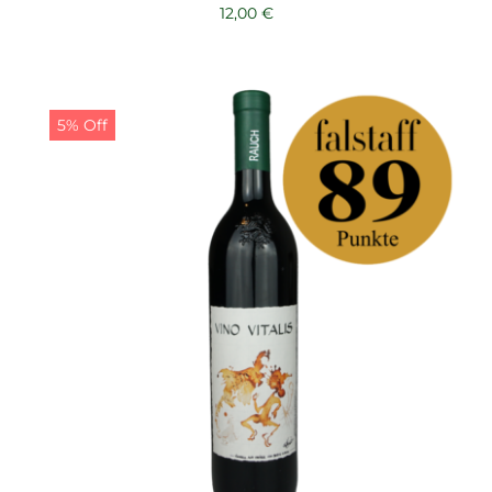
12,00
€
5% Off