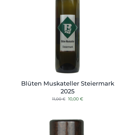
Blüten Muskateller Steiermark
2025
Ursprünglicher
Aktueller
10,00
€
11,00
€
Preis
Preis
war:
ist:
11,00 €
10,00 €.