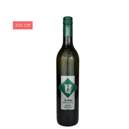
Preis
Preis
war:
ist:
10,00 €
9,00 €.
33% Off