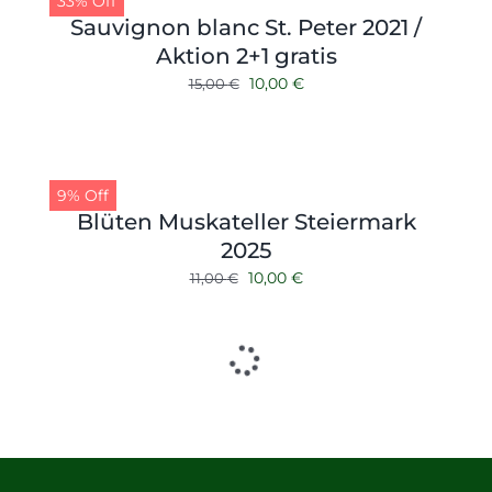
33% Off
Sauvignon blanc St. Peter 2021 /
Aktion 2+1 gratis
Ursprünglicher
Aktueller
10,00
€
15,00
€
Preis
Preis
war:
ist:
15,00 €
10,00 €.
9% Off
Blüten Muskateller Steiermark
2025
Ursprünglicher
Aktueller
10,00
€
11,00
€
Preis
Preis
war:
ist:
11,00 €
10,00 €.