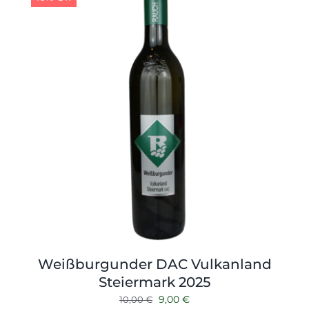
Weißburgunder DAC Vulkanland
Steiermark 2025
Ursprünglicher
Aktueller
9,00
€
10,00
€