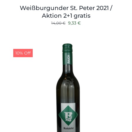
Weißburgunder St. Peter 2021 /
Aktion 2+1 gratis
Ursprünglicher
Aktueller
9,33
€
14,00
€
Preis
Preis
war:
ist:
14,00 €
9,33 €.
10% Off