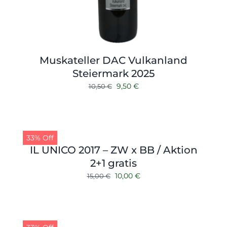
Muskateller DAC Vulkanland
Steiermark 2025
Ursprünglicher
Aktueller
9,50
€
10,50
€
Preis
Preis
war:
ist:
10,50 €
9,50 €.
33% Off
IL UNICO 2017 – ZW x BB / Aktion
2+1 gratis
Ursprünglicher
Aktueller
10,00
€
15,00
€
Preis
Preis
war:
ist:
15,00 €
10,00 €.