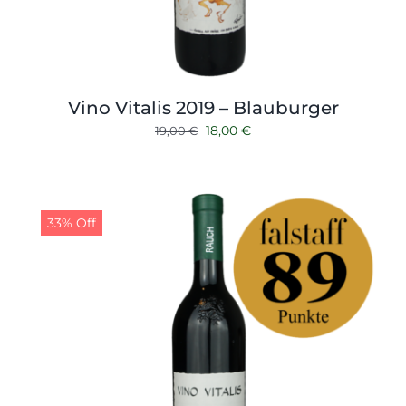
Vino Vitalis 2019 – Blauburger
Ursprünglicher
Aktueller
18,00
€
19,00
€
Preis
Preis
war:
ist:
19,00 €
18,00 €.
33% Off