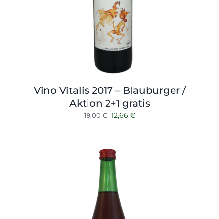
Vino Vitalis 2017 – Blauburger /
Aktion 2+1 gratis
Ursprünglicher
Aktueller
12,66
€
19,00
€
Preis
Preis
war:
ist:
19,00 €
12,66 €.