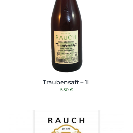
Traubensaft – 1L
5,50
€