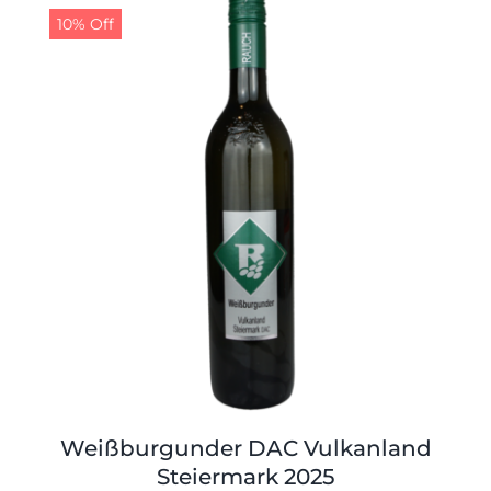
Shop
Tabak
10% Off
Kontakt
Zubehör
Weißburgunder DAC Vulkanland
Steiermark 2025