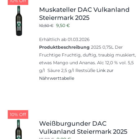
10% Off
Shop
Tabak
Muskateller DAC Vulkanland
Steiermark 2025
Kontakt
Zubehör
Ursprünglicher
Aktueller
9,50
€
10,50
€
Preis
Preis
Erhältlich ab 01.03.2026
war:
ist:
Produktbeschreibung
2025 0,75L Der
10,50 €
9,50 €.
Fruchtige Fruchtig, duftig, traubig muskiert,
etwas Mango und Ananas. Alc 12,0 % vol. 5,5
g/l Säure 2,5 g/l Restsüße
Link zur
Nährwerttabelle
10% Off
Weißburgunder DAC
Vulkanland Steiermark 2025
Ursprünglicher
Aktueller