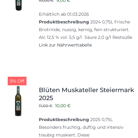
9,00
€
10,00
€
Preis
Preis
Erhältlich ab 01.03.2026
war:
ist:
Produktbeschreibung
2024 0,75L Frische
10,00 €
9,00 €.
Brotrinde, nussig, kernig, fein strukturiert.
Alc 12,5 % vol. 5,5 g/l Säure 2,0 g/l Restsüße
Link zur Nährwerttabelle
9% Off
Blüten Muskateller Steiermark
2025
Ursprünglicher
Aktueller
10,00
€
11,00
€
Preis
Preis
Produktbeschreibung
2025 0,75L
war:
ist:
Besonders fruchtig, duftig und intensiv
11,00 €
10,00 €.
traubig muskiert. Diese