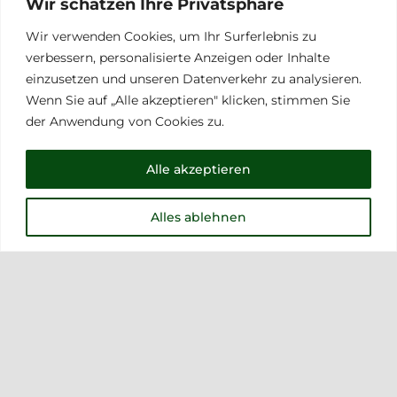
Wir schätzen Ihre Privatsphäre
Zigarrenkiste RAUCH (ohne Zigarren) Aus
Wir verwenden Cookies, um Ihr Surferlebnis zu
Buchenholz Platz für 5 Zigarren
verbessern, personalisierte Anzeigen oder Inhalte
einzusetzen und unseren Datenverkehr zu analysieren.
Wenn Sie auf „Alle akzeptieren" klicken, stimmen Sie
der Anwendung von Cookies zu.
Decke RAUCH 200cm x 150cm
Alle akzeptieren
60,00
€
Alles ablehnen
Kuscheldecke 200cm x 150cm
Materialzusammensetzung 58%
Baumwolle / 35% Polyacryl (Dralon) / 7%
Polyester, Größe 150x200cm Konfektion 4-
seitig mit Perlonveloursband waschbar bei
40°C