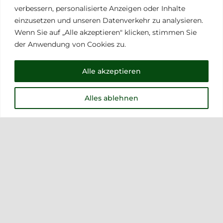
Sehr fruchtige und süßlich milde Aromatik.
verbessern, personalisierte Anzeigen oder Inhalte
einzusetzen und unseren Datenverkehr zu analysieren.
Alc 24 % vol.
Wenn Sie auf „Alle akzeptieren" klicken, stimmen Sie
der Anwendung von Cookies zu.
Alle akzeptieren
Holunderblüten Spritzer
Alles ablehnen
2,50
€
„HUGO“ Das fruchtige Wein -
Erfrischungsgetränk mit
Holunderblütensirup. Fruchtig, spritzig,
lieblich / 5,5% vol. alc. / 0,33L