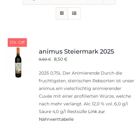
11% Off
animus Steiermark 2025
Ursprünglicher
Aktueller
8,50
€
9,50
€
Preis
Preis
2025 0,75L Der Animierende Durch die
war:
ist:
fruchtigsten, steirischen Rebsorten ist unser
9,50 €
8,50 €.
animus ein vielschichtig animierender
Cuvée mit einer profilierten Würze, welche
nach mehr verlangt. Alc 12,0 % vol. 6,0 g/l
Säure 4,0 g/l Restsüße
Link zur
Nährwerttabelle