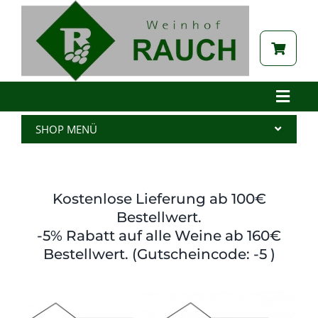
Zum
Inhalt
springen
Toggle
Naviga
Home
SHOP MENÜ
Betrieb
Alle Produkte
Aktuelles
Wein
Kostenlose Lieferung ab 100€
Brennerei
Spritzer
Bestellwert.
-5% Rabatt auf alle Weine ab 160€
Tabak
Edelbrand
Bestellwert. (Gutscheincode: -5 )
Auszeichnungen
Saft
Galerie
Kernöl