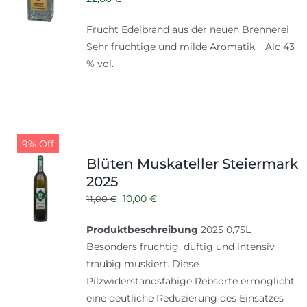
Frucht Edelbrand aus der neuen Brennerei
Sehr fruchtige und milde Aromatik. Alc 43
% vol.
9% Off
Blüten Muskateller Steiermark
2025
Ursprünglicher
Aktueller
10,00
€
11,00
€
Preis
Preis
Produktbeschreibung
2025 0,75L
war:
ist:
Besonders fruchtig, duftig und intensiv
11,00 €
10,00 €.
traubig muskiert. Diese
Pilzwiderstandsfähige Rebsorte ermöglicht
eine deutliche Reduzierung des Einsatzes