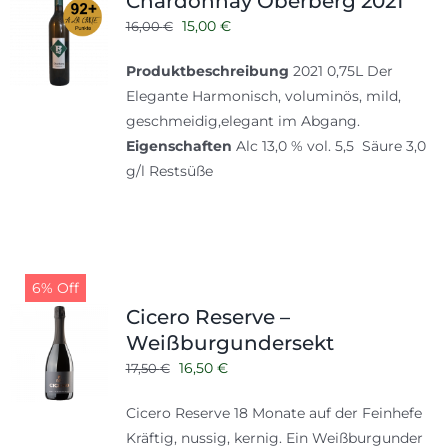
Chardonnay Oberberg 2021
Ursprünglicher
Aktueller
15,00
€
16,00
€
Preis
Preis
Produktbeschreibung
2021 0,75L Der
war:
ist:
Elegante Harmonisch, voluminös, mild,
16,00 €
15,00 €.
geschmeidig,elegant im Abgang.
Eigenschaften
Alc 13,0 % vol. 5,5 Säure 3,0
g/l Restsüße
6% Off
Cicero Reserve –
Weißburgundersekt
Ursprünglicher
Aktueller
16,50
€
17,50
€
Preis
Preis
Cicero Reserve 18 Monate auf der Feinhefe
war:
ist:
Kräftig, nussig, kernig. Ein Weißburgunder
17,50 €
16,50 €.