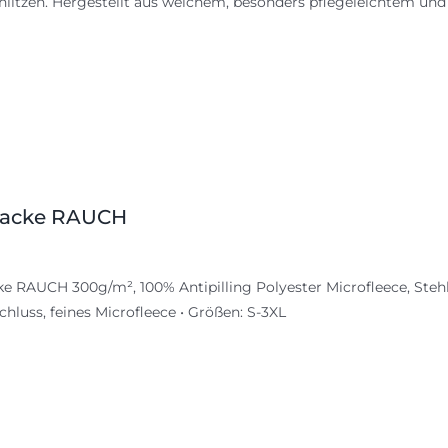
hlitzen. Hergestellt aus weichem, besonders pflegeleichtem u
jacke RAUCH
ke RAUCH 300g/m², 100% Antipilling Polyester Microfleece, Ste
chluss, feines Microfleece • Größen: S-3XL