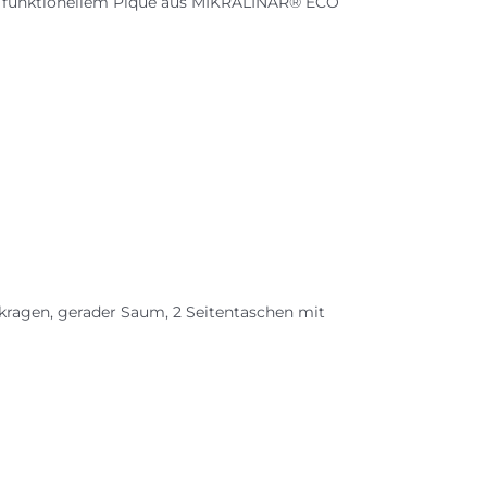
nd funktionellem Piqué aus MIKRALINAR® ECO
hkragen, gerader Saum, 2 Seitentaschen mit