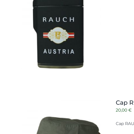
Cap 
20,00
€
Cap RAU