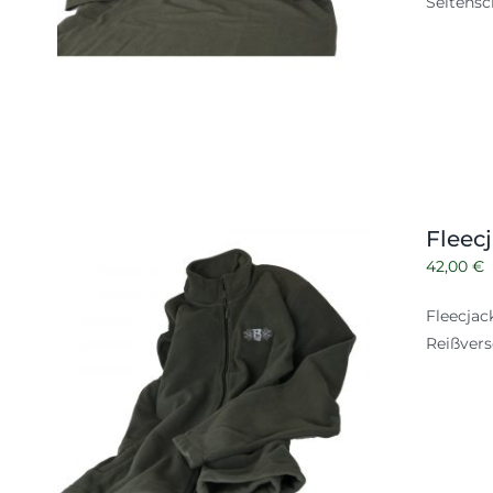
Seitensc
Fleec
42,00
€
Fleecjac
Reißvers