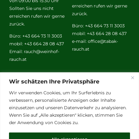
von 09:00 bis 15:30 Uhr
erreichen rufen wir gerne
Sollten Sie uns nicht
zurück.
erreichen rufen wir gerne
zurück.
Büro: +43 664 73 11 3003
mobil: +43 664 28 08 437
Büro: +43 664 73 11 3003
e-mail:
office@tabak-
mobil: +43 664 28 08 437
rauch.at
Email:
rauch@weinhof-
rauch.at
Weitere
Wir schätzen Ihre Privatsphäre
Links
Wir verwenden Cookies, um Ihr Surferlebnis zu
verbessern, personalisierte Anzeigen oder Inhalte
einzusetzen und unseren Datenverkehr zu analysieren.
Vino Vitalis
Wenn Sie auf „Alle akzeptieren" klicken, stimmen Sie
Ottersbachtal
der Anwendung von Cookies zu.
Partnerbetriebe
Links für Weinkenner