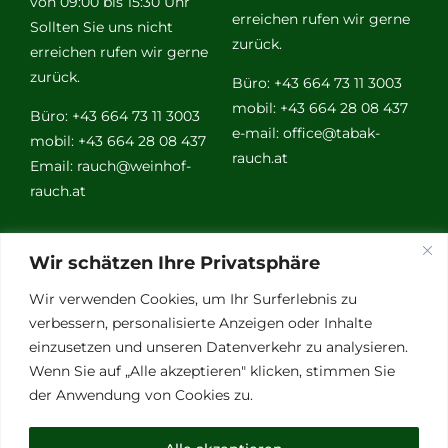
von 09:00 bis 15:30 Uhr
erreichen rufen wir gerne
Sollten Sie uns nicht
zurück.
erreichen rufen wir gerne
zurück.
Büro: +43 664 73 11 3003
mobil: +43 664 28 08 437
Büro: +43 664 73 11 3003
e-mail:
office@tabak-
mobil: +43 664 28 08 437
rauch.at
Email:
rauch@weinhof-
rauch.at
Weitere
Wir schätzen Ihre Privatsphäre
Links
Wir verwenden Cookies, um Ihr Surferlebnis zu
verbessern, personalisierte Anzeigen oder Inhalte
einzusetzen und unseren Datenverkehr zu analysieren.
Vino Vitalis
Wenn Sie auf „Alle akzeptieren" klicken, stimmen Sie
Ottersbachtal
der Anwendung von Cookies zu.
Partnerbetriebe
Links für Weinkenner