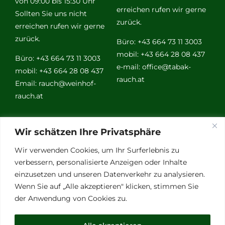
von 09:00 bis 15:30 Uhr
erreichen rufen wir gerne
Sollten Sie uns nicht
zurück.
erreichen rufen wir gerne
zurück.
Büro: +43 664 73 11 3003
mobil: +43 664 28 08 437
Büro: +43 664 73 11 3003
e-mail:
office@tabak-
mobil: +43 664 28 08 437
rauch.at
Email:
rauch@weinhof-
rauch.at
Weitere
Wir schätzen Ihre Privatsphäre
Links
Wir verwenden Cookies, um Ihr Surferlebnis zu
verbessern, personalisierte Anzeigen oder Inhalte
einzusetzen und unseren Datenverkehr zu analysieren.
Vino Vitalis
Wenn Sie auf „Alle akzeptieren" klicken, stimmen Sie
Ottersbachtal
der Anwendung von Cookies zu.
Partnerbetriebe
Links für Weinkenner