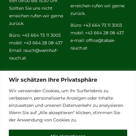
von 09:00 bis 15:30 Uhr
erreichen rufen wir gerne
Sollten Sie uns nicht
zurück.
erreichen rufen wir gerne
zurück.
Büro: +43 664 73 11 3003
mobil: +43 664 28 08 437
Büro: +43 664 73 11 3003
e-mail:
office@tabak-
mobil: +43 664 28 08 437
rauch.at
Email:
rauch@weinhof-
rauch.at
Weitere
Wir schätzen Ihre Privatsphäre
Links
Wir verwenden Cookies, um Ihr Surferlebnis zu
verbessern, personalisierte Anzeigen oder Inhalte
einzusetzen und unseren Datenverkehr zu analysieren.
Vino Vitalis
Wenn Sie auf „Alle akzeptieren" klicken, stimmen Sie
Ottersbachtal
der Anwendung von Cookies zu.
Partnerbetriebe
Links für Weinkenner