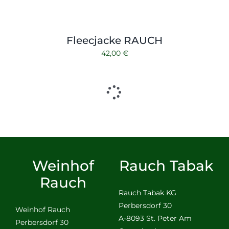
Fleecjacke RAUCH
42,00
€
Weinhof
Rauch Tabak
Rauch
Rauch Tabak KG
Perbersdorf 30
Weinhof Rauch
A-8093 St. Peter Am
Perbersdorf 30