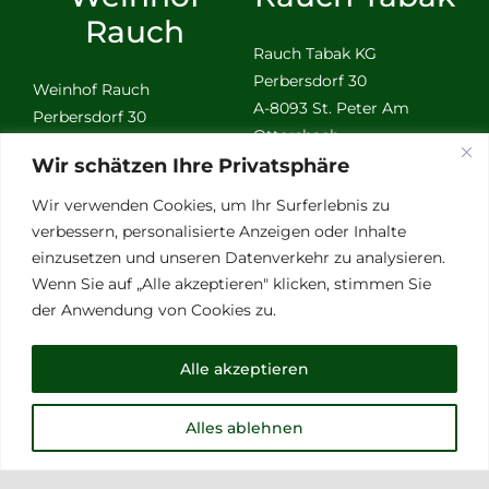
Rauch
Rauch Tabak KG
Perbersdorf 30
Weinhof Rauch
A-8093 St. Peter Am
Perbersdorf 30
Ottersbach
A-8093 St. Peter Am
Wir schätzen Ihre Privatsphäre
Ottersbach
Wir sind erreichbar
Wir verwenden Cookies, um Ihr Surferlebnis zu
Montag bis Donnerstag
Wir sind erreichbar
verbessern, personalisierte Anzeigen oder Inhalte
von 09:00 bis 15:30 Uhr
Montag bis Donnerstag
einzusetzen und unseren Datenverkehr zu analysieren.
Sollten Sie uns nicht
von 09:00 bis 15:30 Uhr
Wenn Sie auf „Alle akzeptieren" klicken, stimmen Sie
erreichen rufen wir gerne
Sollten Sie uns nicht
der Anwendung von Cookies zu.
zurück.
erreichen rufen wir gerne
zurück.
Büro: +43 664 73 11 3003
Alle akzeptieren
mobil: +43 664 28 08 437
Büro: +43 664 73 11 3003
e-mail:
office@tabak-
mobil: +43 664 28 08 437
Alles ablehnen
rauch.at
Email:
rauch@weinhof-
rauch.at