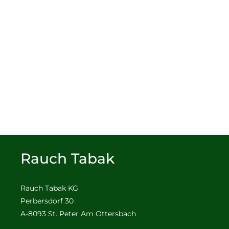
Rauch Tabak
Rauch Tabak KG
Perbersdorf 30
A-8093 St. Peter Am Ottersbach