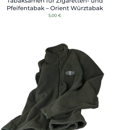
Tabaksamen für Zigaretten- und
Pfeifentabak – Orient Würztabak
5,00
€