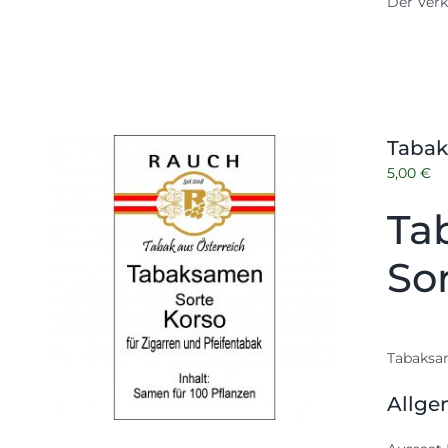
Der Verk
Tabak
5,00
€
Ta
So
Tabaksam
Allge