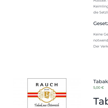
Aussaat 
Keimling
die Setz
Geset
Keine Ge
notwendi
Der Verk
Tabak
5,00
€
Ta