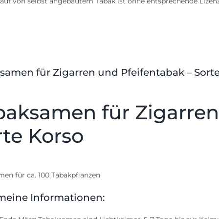
auf von selbst angebautem Tabak ist ohne entsprechende Lize
samen für Zigarren und Pfeifentabak – Sort
baksamen für Zigarren
rte Korso
en für ca. 100 Tabakpflanzen
meine Informationen: