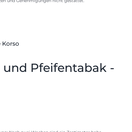
nzen und Genehmigungen nicht gestattet.
e Korso
 und Pfeifentabak -