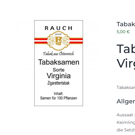
Tabak
5,00
€
Ta
Vir
Tabaksam
Allge
Aussaat 
Keimling
die Setz