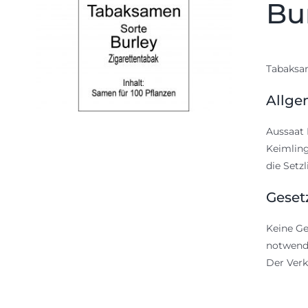
Bu
Tabaksam
Allge
Aussaat 
Keimling
die Setz
Geset
Keine Ge
notwendi
Der Verk