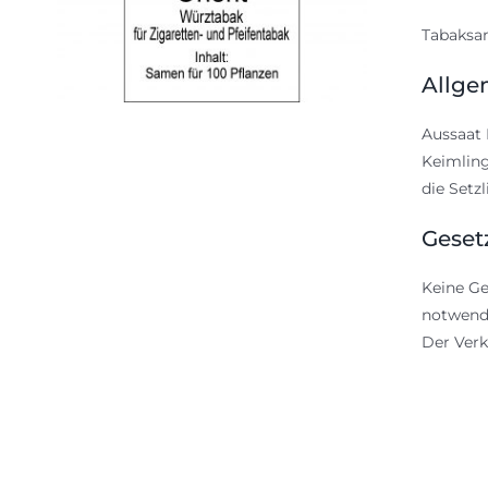
Tabaksam
Allge
Aussaat 
Keimling
die Setz
Geset
Keine Ge
notwendi
Der Verk