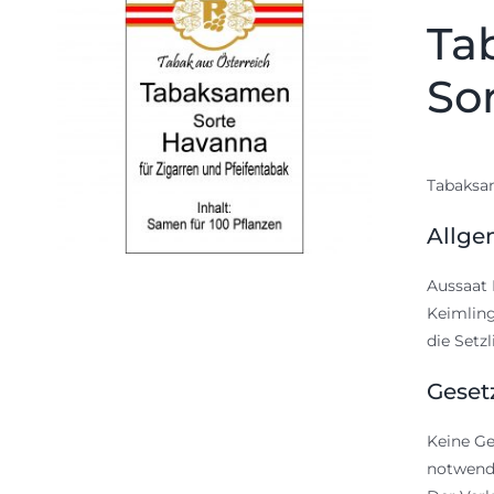
Ta
So
Tabaksam
Allge
Aussaat 
Keimling
die Setz
Geset
Keine Ge
notwendi