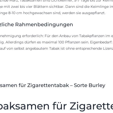
Ende März; Tabaksamen sind Lichtkeimer; 5-7 Tage bis zur Kei
e mit zwei bis vier Blättern sichtbar. Dann sind die Keimlinge
linge 8-10 cm hochgewachsen sind, werden sie ausgepflanzt.
zliche Rahmenbedingungen
nehmigung erforderlich: Für den Anbau von Tabakpflanzen im e
g. Allerdings dürfen es maximal 100 Pflanzen sein. Eigenbedarf
auf von selbst angebautem Tabak ist ohne entsprechende Lize
samen für Zigarettentabak – Sorte Burley
baksamen für Zigarett