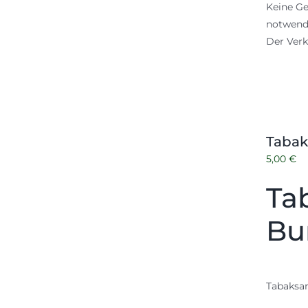
Keine Ge
notwendi
Der Verk
Tabak
5,00
€
Ta
Bu
Tabaksam