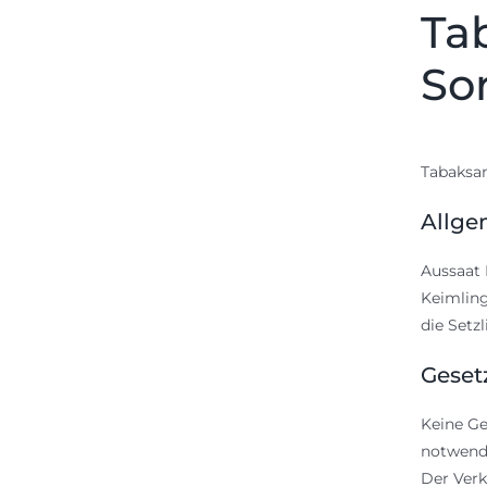
Ta
So
Tabaksam
Allge
Aussaat 
Keimling
die Setz
Geset
Keine Ge
notwendi
Der Verk