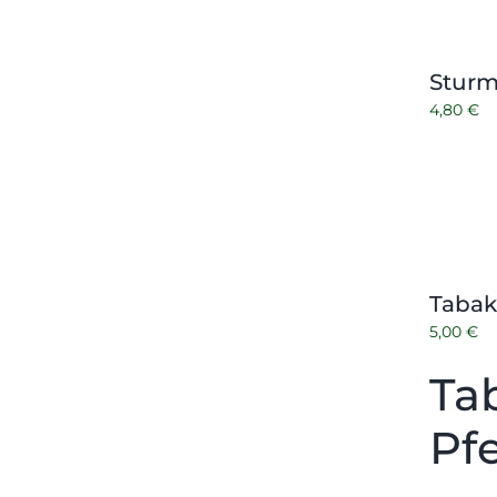
Sturm
4,80
€
Tabak
5,00
€
Ta
Pf