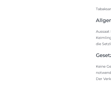
Tabaksam
Allge
Aussaat 
Keimling
die Setz
Geset
Keine Ge
notwendi
Der Verk