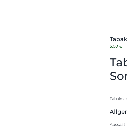
Tabak
5,00
€
Ta
So
Tabaksam
Allge
Aussaat 