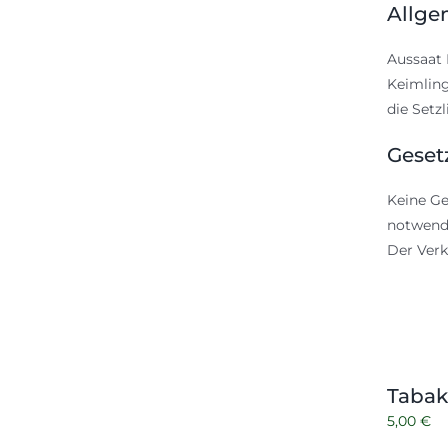
Allge
Aussaat 
Keimling
die Setz
Geset
Keine Ge
notwendi
Der Verk
Tabak
5,00
€