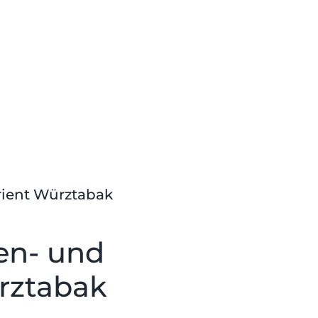
rient Würztabak
en- und
ürztabak