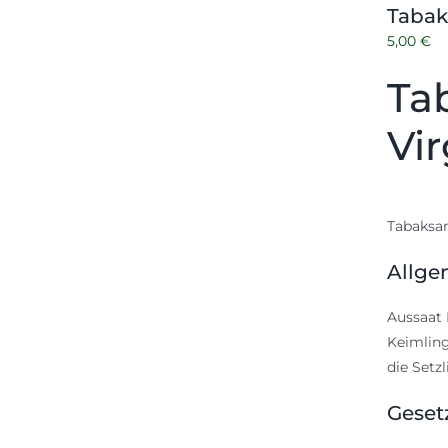
Tabak
5,00
€
Ta
Vir
Tabaksam
Allge
Aussaat 
Keimling
die Setz
Geset