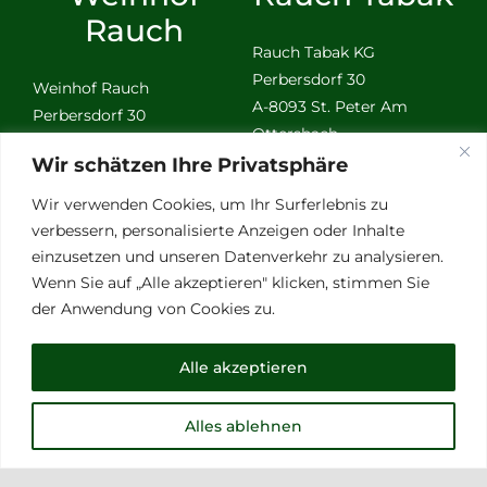
Rauch
Rauch Tabak KG
Perbersdorf 30
Weinhof Rauch
A-8093 St. Peter Am
Perbersdorf 30
Ottersbach
A-8093 St. Peter Am
Wir schätzen Ihre Privatsphäre
Ottersbach
Wir sind erreichbar
Wir verwenden Cookies, um Ihr Surferlebnis zu
Montag bis Donnerstag
Wir sind erreichbar
verbessern, personalisierte Anzeigen oder Inhalte
von 09:00 bis 15:30 Uhr
Montag bis Donnerstag
einzusetzen und unseren Datenverkehr zu analysieren.
Sollten Sie uns nicht
von 09:00 bis 15:30 Uhr
Wenn Sie auf „Alle akzeptieren" klicken, stimmen Sie
erreichen rufen wir gerne
Sollten Sie uns nicht
der Anwendung von Cookies zu.
zurück.
erreichen rufen wir gerne
zurück.
Büro: +43 664 73 11 3003
Alle akzeptieren
mobil: +43 664 28 08 437
Büro: +43 664 73 11 3003
e-mail:
office@tabak-
mobil: +43 664 28 08 437
Alles ablehnen
rauch.at
Email:
rauch@weinhof-
rauch.at