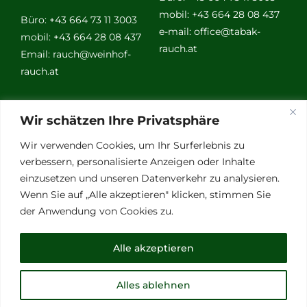
mobil: +43 664 28 08 437
Büro: +43 664 73 11 3003
e-mail:
office@tabak-
mobil: +43 664 28 08 437
rauch.at
Email:
rauch@weinhof-
rauch.at
Weitere
Wir schätzen Ihre Privatsphäre
Links
Wir verwenden Cookies, um Ihr Surferlebnis zu
verbessern, personalisierte Anzeigen oder Inhalte
einzusetzen und unseren Datenverkehr zu analysieren.
Vino Vitalis
Wenn Sie auf „Alle akzeptieren" klicken, stimmen Sie
Ottersbachtal
der Anwendung von Cookies zu.
Partnerbetriebe
Links für Weinkenner
Alle akzeptieren
Presse
Alles ablehnen
© Copyright 2012 - 2026 | All Rights Reserved