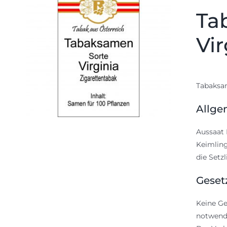
Ta
Vir
Tabaksam
Allge
Aussaat 
Keimling
die Setz
Geset
Keine Ge
notwendi