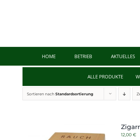
Zum
Inhalt
springen
HOME
BETRIEB
AKTUELLES
ALLE PRODUKTE
W
Sortieren nach
Standardsortierung
Z
Zigar
12,00
€