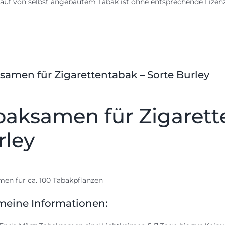
auf von selbst angebautem Tabak ist ohne entsprechende Lize
samen für Zigarettentabak – Sorte Burley
baksamen für Zigarett
rley
en für ca. 100 Tabakpflanzen
meine Informationen: