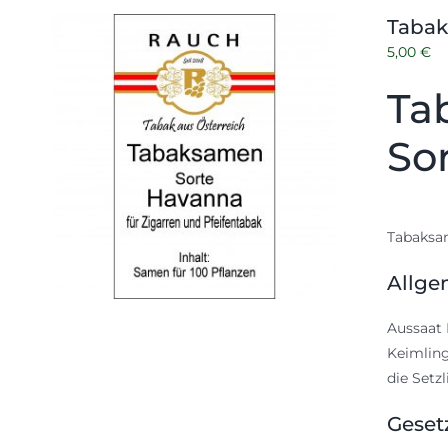
Tabak
5,00
€
Ta
So
Tabaksam
Allge
Aussaat 
Keimling
die Setz
Geset