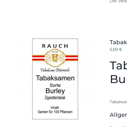
Der Verk
Tabak
5,00
€
Ta
Bu
Tabaksam
Allge