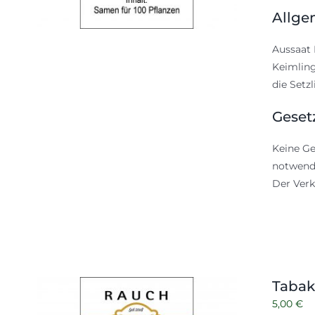
Allge
Aussaat 
Keimling
die Setz
Geset
Keine Ge
notwendi
Der Verk
Tabak
5,00
€