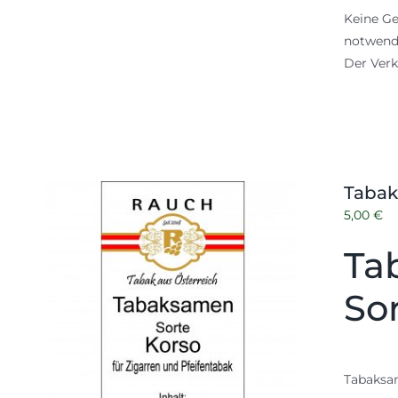
Keine Ge
notwendi
Der Verk
Tabak
5,00
€
Ta
So
Tabaksam