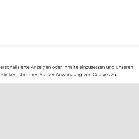
Rauch Tabak
ersonalisierte Anzeigen oder Inhalte einzusetzen und unseren
n" klicken, stimmen Sie der Anwendung von Cookies zu.
Rauch Tabak KG
Perbersdorf 30
A-8093 St. Peter Am Ottersbach
Wir sind erreichbar Montag bis Donnerstag von
09:00 bis 15:30 Uhr
Sollten Sie uns nicht erreichen rufen wir gerne
zurück.