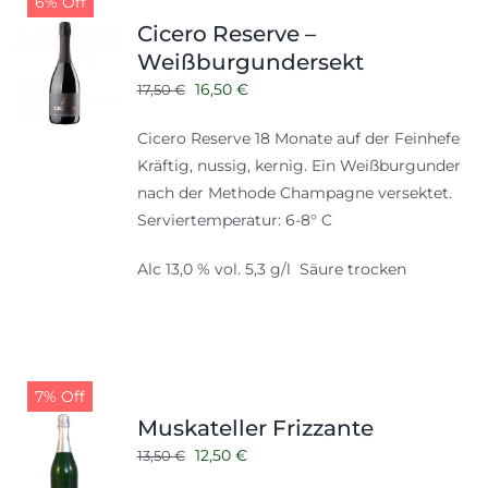
6% Off
Shop
Tabak
Cicero Reserve –
Weißburgundersekt
Kontakt
Zubehör
Ursprünglicher
Aktueller
16,50
€
17,50
€
Preis
Preis
Cicero Reserve 18 Monate auf der Feinhefe
war:
ist:
Kräftig, nussig, kernig. Ein Weißburgunder
17,50 €
16,50 €.
nach der Methode Champagne versektet.
Serviertemperatur: 6-8° C
Alc 13,0 % vol. 5,3 g/l Säure trocken
7% Off
Muskateller Frizzante
Ursprünglicher
Aktueller
12,50
€
13,50
€
Preis
Preis