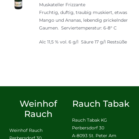
Muskateller Frizzante
war:
ist:
Fruchtig, duftig, traubig muskiert, etwas
13,50 €
12,50 €.
Mango und Ananas, lebendig prickelnder
Gaumen. Serviertemperatur: 6-8° C
Alc 11,5 % vol. 6 g/l Säure 17 g/l Restsüße
Weinhof
Rauch Tabak
Rauch
Rauch Tabak KG
Perbersdorf 30
Weinhof Rauch
A-8093 St. Peter Am
Perbersdorf 30