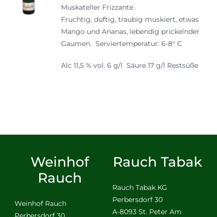
Muskateller Frizzante
war:
ist:
Fruchtig, duftig, traubig muskiert, etwas
13,50 €
12,50 €.
Mango und Ananas, lebendig prickelnder
Gaumen. Serviertemperatur: 6-8° C
Alc 11,5 % vol. 6 g/l Säure 17 g/l Restsüße
Weinhof
Rauch Tabak
Rauch
Rauch Tabak KG
Perbersdorf 30
Weinhof Rauch
A-8093 St. Peter Am
Perbersdorf 30