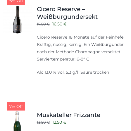
6% Off
Shop
Tabak
Cicero Reserve –
Weißburgundersekt
Kontakt
Zubehör
Ursprünglicher
Aktueller
16,50
€
17,50
€
Preis
Preis
Cicero Reserve 18 Monate auf der Feinhefe
war:
ist:
Kräftig, nussig, kernig. Ein Weißburgunder
17,50 €
16,50 €.
nach der Methode Champagne versektet.
Serviertemperatur: 6-8° C
Alc 13,0 % vol. 5,3 g/l Säure trocken
7% Off
Muskateller Frizzante
Ursprünglicher
Aktueller
12,50
€
13,50
€
Preis
Preis