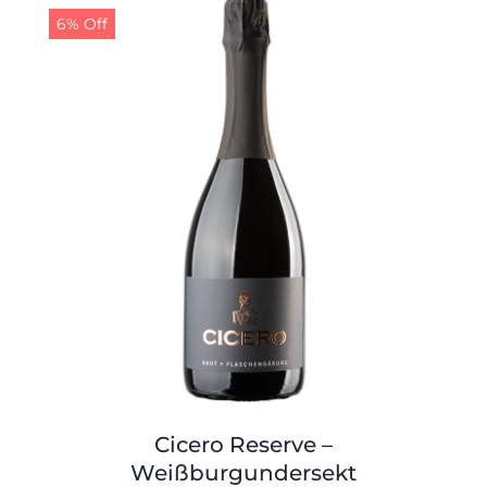
Shop
Tabak
6% Off
Kontakt
Zubehör
Cicero Reserve –
Weißburgundersekt