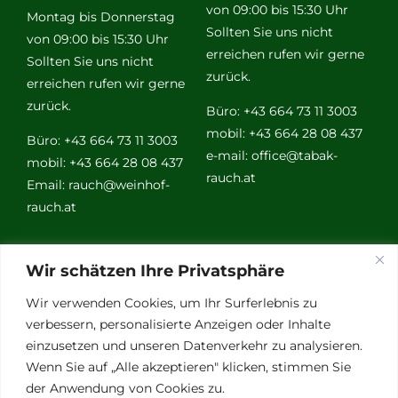
von 09:00 bis 15:30 Uhr
Montag bis Donnerstag
Sollten Sie uns nicht
von 09:00 bis 15:30 Uhr
erreichen rufen wir gerne
Sollten Sie uns nicht
zurück.
erreichen rufen wir gerne
zurück.
Büro: +43 664 73 11 3003
mobil: +43 664 28 08 437
Büro: +43 664 73 11 3003
e-mail:
office@tabak-
mobil: +43 664 28 08 437
rauch.at
Email:
rauch@weinhof-
rauch.at
Weitere
Wir schätzen Ihre Privatsphäre
Links
Wir verwenden Cookies, um Ihr Surferlebnis zu
verbessern, personalisierte Anzeigen oder Inhalte
einzusetzen und unseren Datenverkehr zu analysieren.
Vino Vitalis
Wenn Sie auf „Alle akzeptieren" klicken, stimmen Sie
Ottersbachtal
der Anwendung von Cookies zu.
Partnerbetriebe