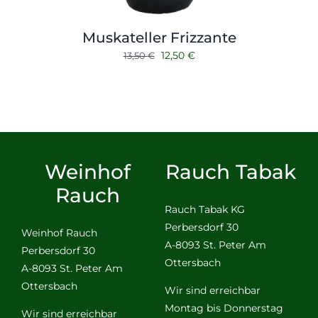
Muskateller Frizzante
Ursprünglicher
Aktueller
12,50
€
13,50
€
Preis
Preis
war:
ist:
13,50 €
12,50 €.
Weinhof
Rauch Tabak
Rauch
Rauch Tabak KG
Perbersdorf 30
Weinhof Rauch
A-8093 St. Peter Am
Perbersdorf 30
Ottersbach
A-8093 St. Peter Am
Ottersbach
Wir sind erreichbar
Montag bis Donnerstag
Wir sind erreichbar