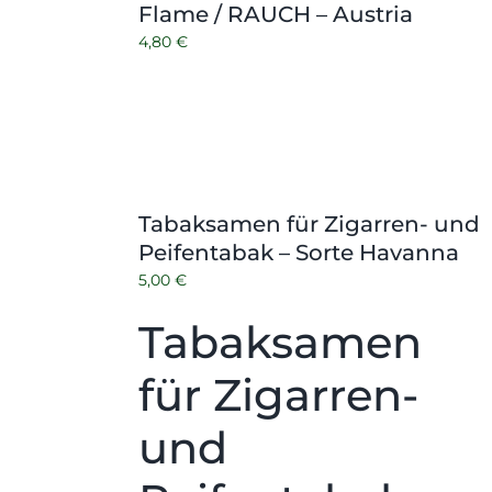
Flame / RAUCH – Austria
Kontakt
Zubehör
4,80
€
Tabaksamen für Zigarren- und
Peifentabak – Sorte Havanna
5,00
€
Tabaksamen
für Zigarren-
und