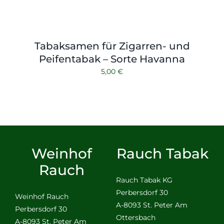
Tabaksamen für Zigarren- und
Peifentabak – Sorte Havanna
5,00
€
Weinhof
Rauch Tabak
Rauch
Rauch Tabak KG
Perbersdorf 30
Weinhof Rauch
A-8093 St. Peter Am
Perbersdorf 30
Ottersbach
A-8093 St. Peter Am