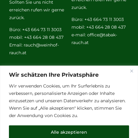
Sollten Sie uns nicht
zurück.
erreichen rufen wir gerne
zurück.
Büro: +43 664 73 11 3003
mobil: +43 664 28 08 437
Büro: +43 664 73 11 3003
e-mail:
office@tabak-
mobil: +43 664 28 08 437
rauch.at
Email:
rauch@weinhof-
rauch.at
Weitere
Wir schätzen Ihre Privatsphäre
Links
Wir verwenden Cookies, um Ihr Surferlebnis zu
verbessern, personalisierte Anzeigen oder Inhalte
einzusetzen und unseren Datenverkehr zu analysieren.
Vino Vitalis
Wenn Sie auf „Alle akzeptieren" klicken, stimmen Sie
Ottersbachtal
der Anwendung von Cookies zu.
Partnerbetriebe
Links für Weinkenner
Alle akzeptieren
Presse