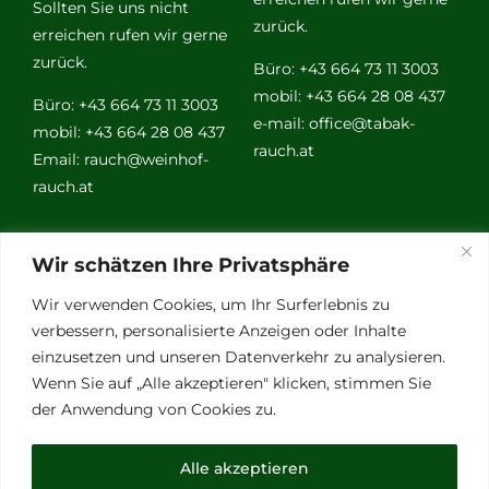
Sollten Sie uns nicht
zurück.
erreichen rufen wir gerne
zurück.
Büro: +43 664 73 11 3003
mobil: +43 664 28 08 437
Büro: +43 664 73 11 3003
e-mail:
office@tabak-
mobil: +43 664 28 08 437
rauch.at
Email:
rauch@weinhof-
rauch.at
Weitere
Wir schätzen Ihre Privatsphäre
Links
Wir verwenden Cookies, um Ihr Surferlebnis zu
verbessern, personalisierte Anzeigen oder Inhalte
einzusetzen und unseren Datenverkehr zu analysieren.
Vino Vitalis
Wenn Sie auf „Alle akzeptieren" klicken, stimmen Sie
Ottersbachtal
der Anwendung von Cookies zu.
Partnerbetriebe
Links für Weinkenner
Alle akzeptieren
Presse