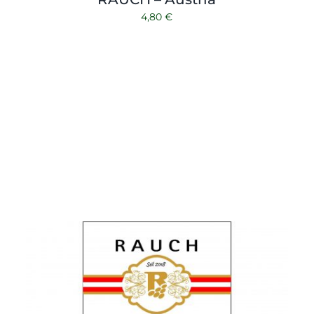
4,80
€