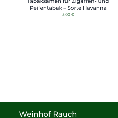
Tabaksamen für Zigarren- und
Peifentabak – Sorte Havanna
5,00
€
Weinhof Rauch