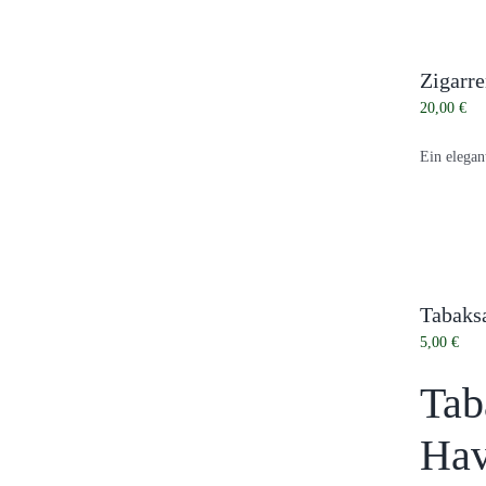
Zigarr
20,00
€
Ein elegan
Tabaksa
5,00
€
Tab
Ha