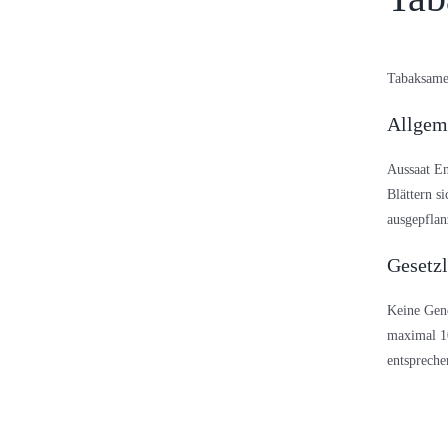
Tabaksame
Allgem
Aussaat En
Blättern s
ausgepflan
Gesetz
Keine Gene
maximal 10
entsprech