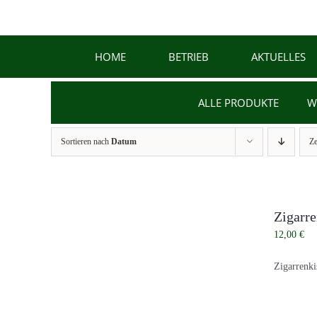
Zum
Inhalt
springen
HOME
BETRIEB
AKTUELLES
ALLE PRODUKTE
W
Sortieren nach
Datum
Z
Zigarr
12,00
€
Zigarrenki