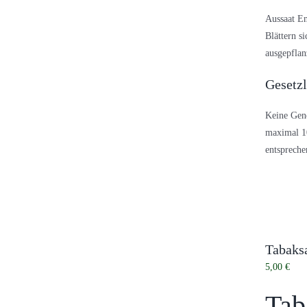
Aussaat En
Blättern s
ausgepflan
Gesetz
Keine Gene
maximal 10
entsprech
Tabaksa
5,00
€
Tab