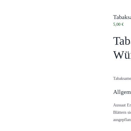
Tabaksa
5,00
€
Tab
Wür
Tabaksame
Allgem
Aussaat En
Blättern s
ausgepflan