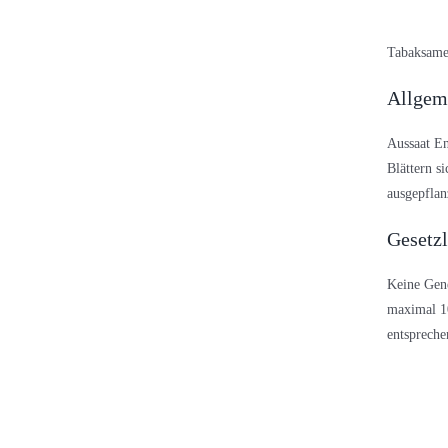
Tabaksame
Allgem
Aussaat En
Blättern s
ausgepflan
Gesetz
Keine Gene
maximal 10
entsprech