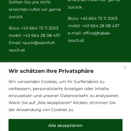
Sollten Sie uns nicht
zurück.
erreichen rufen wir gerne
zurück.
Büro: +43 664 73 11 3003
mobil: +43 664 28 08 437
Büro: +43 664 73 11 3003
e-mail:
office@tabak-
mobil: +43 664 28 08 437
rauch.at
Email:
rauch@weinhof-
rauch.at
Weitere
Wir schätzen Ihre Privatsphäre
Links
Wir verwenden Cookies, um Ihr Surferlebnis zu
verbessern, personalisierte Anzeigen oder Inhalte
einzusetzen und unseren Datenverkehr zu analysieren.
Vino Vitalis
Wenn Sie auf „Alle akzeptieren" klicken, stimmen Sie
Ottersbachtal
der Anwendung von Cookies zu.
Partnerbetriebe
Links für Weinkenner
Alle akzeptieren
Presse