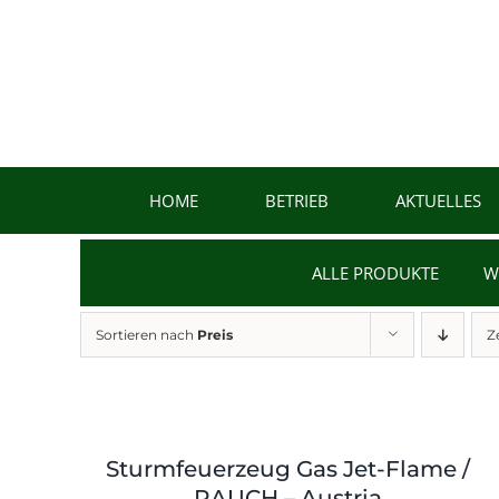
Zum
Inhalt
springen
HOME
BETRIEB
AKTUELLES
ALLE PRODUKTE
W
Sortieren nach
Preis
Z
Sturmfeuerzeug Gas Jet-Flame /
RAUCH – Austria