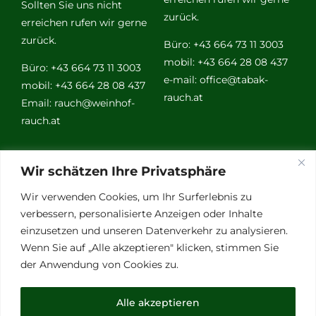
Sollten Sie uns nicht
zurück.
erreichen rufen wir gerne
zurück.
Büro: +43 664 73 11 3003
mobil: +43 664 28 08 437
Büro: +43 664 73 11 3003
e-mail:
office@tabak-
mobil: +43 664 28 08 437
rauch.at
Email:
rauch@weinhof-
rauch.at
Weitere
Wir schätzen Ihre Privatsphäre
Links
Wir verwenden Cookies, um Ihr Surferlebnis zu
verbessern, personalisierte Anzeigen oder Inhalte
einzusetzen und unseren Datenverkehr zu analysieren.
Vino Vitalis
Wenn Sie auf „Alle akzeptieren" klicken, stimmen Sie
Ottersbachtal
der Anwendung von Cookies zu.
Partnerbetriebe
Links für Weinkenner
Alle akzeptieren
Presse