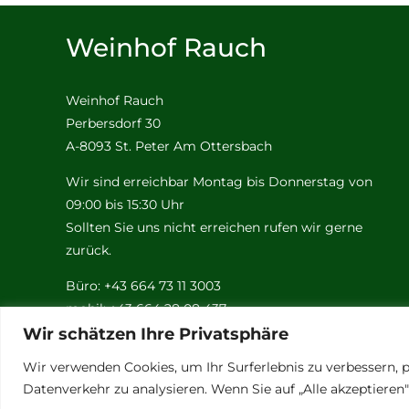
Weinhof Rauch
Weinhof Rauch
Perbersdorf 30
A-8093 St. Peter Am Ottersbach
Wir sind erreichbar Montag bis Donnerstag von
09:00 bis 15:30 Uhr
Sollten Sie uns nicht erreichen rufen wir gerne
zurück.
Büro: +43 664 73 11 3003
mobil: +43 664 28 08 437
Email:
rauch@weinhof-rauch.at
Wir schätzen Ihre Privatsphäre
Wir verwenden Cookies, um Ihr Surferlebnis zu verbessern, p
Datenverkehr zu analysieren. Wenn Sie auf „Alle akzeptiere