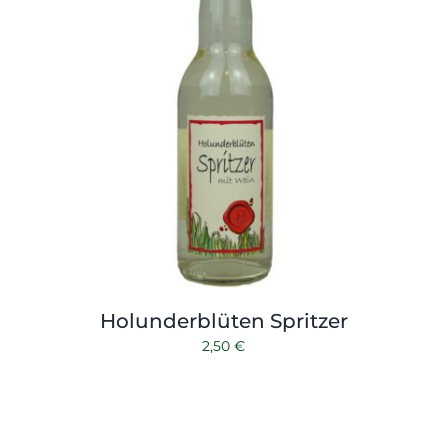
Holunderblüten Spritzer
2,50
€