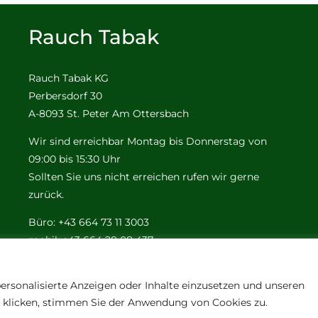
Rauch Tabak
Rauch Tabak KG
Perbersdorf 30
A-8093 St. Peter Am Ottersbach
Wir sind erreichbar Montag bis Donnerstag von
09:00 bis 15:30 Uhr
Sollten Sie uns nicht erreichen rufen wir gerne
zurück.
Büro: +43 664 73 11 3003
mobil: +43 664 28 08 437
e-mail:
office@tabak-rauch.at
ersonalisierte Anzeigen oder Inhalte einzusetzen und unseren
n" klicken, stimmen Sie der Anwendung von Cookies zu.
© Copyright 2012 - 2026 | All Rights Reserved