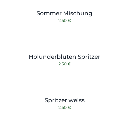
Shop
Tabak
Sommer Mischung
Kontakt
Zubehör
2,50
€
Holunderblüten Spritzer
2,50
€
Spritzer weiss
2,50
€