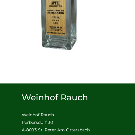
Weinhof Rauch
Weinhof Rauch
Perbersdorf 30
A-8093 St. Peter Am Ottersbach