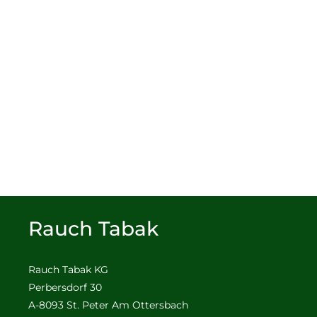
Rauch Tabak
Rauch Tabak KG
Perbersdorf 30
A-8093 St. Peter Am Ottersbach