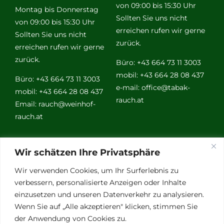
von 09:00 bis 15:30 Uhr
Montag bis Donnerstag
Sollten Sie uns nicht
von 09:00 bis 15:30 Uhr
erreichen rufen wir gerne
Sollten Sie uns nicht
zurück.
erreichen rufen wir gerne
zurück.
Büro: +43 664 73 11 3003
mobil: +43 664 28 08 437
Büro: +43 664 73 11 3003
e-mail:
office@tabak-
mobil: +43 664 28 08 437
rauch.at
Email:
rauch@weinhof-
rauch.at
Weitere
Wir schätzen Ihre Privatsphäre
Links
Wir verwenden Cookies, um Ihr Surferlebnis zu
verbessern, personalisierte Anzeigen oder Inhalte
einzusetzen und unseren Datenverkehr zu analysieren.
Vino Vitalis
Wenn Sie auf „Alle akzeptieren" klicken, stimmen Sie
Ottersbachtal
der Anwendung von Cookies zu.
Partnerbetriebe