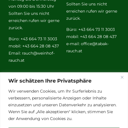
Sollten Sie uns nicht
von 09:00 bis 15:30 Uhr
erreichen rufen wir gerne
Sollten Sie uns nicht
zurück.
erreichen rufen wir gerne
zurück.
Büro: +43 664 73 11 3003
mobil: +43 664 28 08 437
Büro: +43 664 73 11 3003
e-mail:
office@tabak-
mobil: +43 664 28 08 437
rauch.at
Email:
rauch@weinhof-
rauch.at
Weitere
Wir schätzen Ihre Privatsphäre
Links
Wir verwenden Cookies, um Ihr Surferlebnis zu
verbessern, personalisierte Anzeigen oder Inhalte
einzusetzen und unseren Datenverkehr zu analysieren.
Vino Vitalis
Wenn Sie auf „Alle akzeptieren" klicken, stimmen Sie
Ottersbachtal
der Anwendung von Cookies zu.
Partnerbetriebe
Links für Weinkenner