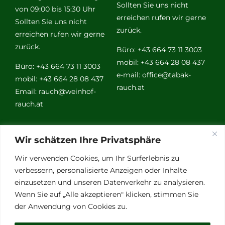
Sollten Sie uns nicht
von 09:00 bis 15:30 Uhr
erreichen rufen wir gerne
Sollten Sie uns nicht
zurück.
erreichen rufen wir gerne
zurück.
Büro: +43 664 73 11 3003
mobil: +43 664 28 08 437
Büro: +43 664 73 11 3003
e-mail:
office@tabak-
mobil: +43 664 28 08 437
rauch.at
Email:
rauch@weinhof-
rauch.at
Weitere
Wir schätzen Ihre Privatsphäre
Links
Wir verwenden Cookies, um Ihr Surferlebnis zu
verbessern, personalisierte Anzeigen oder Inhalte
einzusetzen und unseren Datenverkehr zu analysieren.
Vino Vitalis
Wenn Sie auf „Alle akzeptieren" klicken, stimmen Sie
Ottersbachtal
der Anwendung von Cookies zu.
Partnerbetriebe
Links für Weinkenner