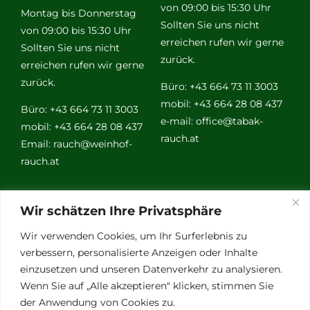
von 09:00 bis 15:30 Uhr
Montag bis Donnerstag
Sollten Sie uns nicht
von 09:00 bis 15:30 Uhr
erreichen rufen wir gerne
Sollten Sie uns nicht
zurück.
erreichen rufen wir gerne
zurück.
Büro: +43 664 73 11 3003
mobil: +43 664 28 08 437
Büro: +43 664 73 11 3003
e-mail:
office@tabak-
mobil: +43 664 28 08 437
rauch.at
Email:
rauch@weinhof-
rauch.at
Weitere
Wir schätzen Ihre Privatsphäre
Links
Wir verwenden Cookies, um Ihr Surferlebnis zu
verbessern, personalisierte Anzeigen oder Inhalte
einzusetzen und unseren Datenverkehr zu analysieren.
Vino Vitalis
Wenn Sie auf „Alle akzeptieren" klicken, stimmen Sie
Ottersbachtal
der Anwendung von Cookies zu.
Partnerbetriebe