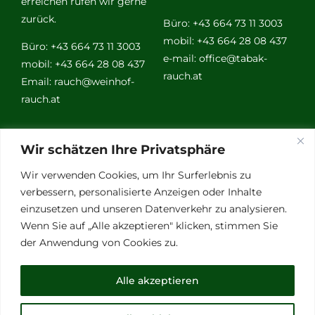
erreichen rufen wir gerne
zurück.
Büro: +43 664 73 11 3003
mobil: +43 664 28 08 437
Büro: +43 664 73 11 3003
e-mail:
office@tabak-
mobil: +43 664 28 08 437
rauch.at
Email:
rauch@weinhof-
rauch.at
Weitere
Wir schätzen Ihre Privatsphäre
Links
Wir verwenden Cookies, um Ihr Surferlebnis zu
verbessern, personalisierte Anzeigen oder Inhalte
einzusetzen und unseren Datenverkehr zu analysieren.
Vino Vitalis
Wenn Sie auf „Alle akzeptieren" klicken, stimmen Sie
Ottersbachtal
der Anwendung von Cookies zu.
Partnerbetriebe
Links für Weinkenner
Alle akzeptieren
Presse