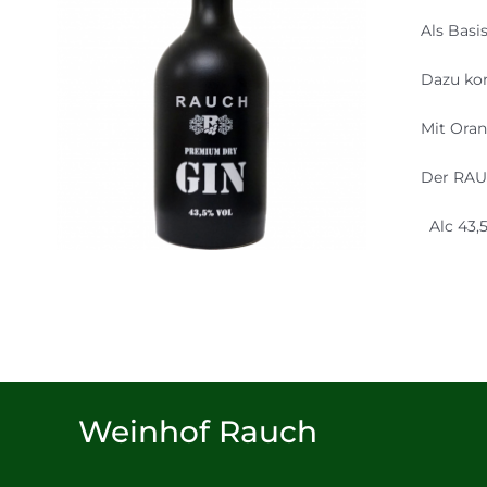
Als Basi
Dazu kom
Mit Oran
Der RAUC
Alc 43,5
Weinhof Rauch