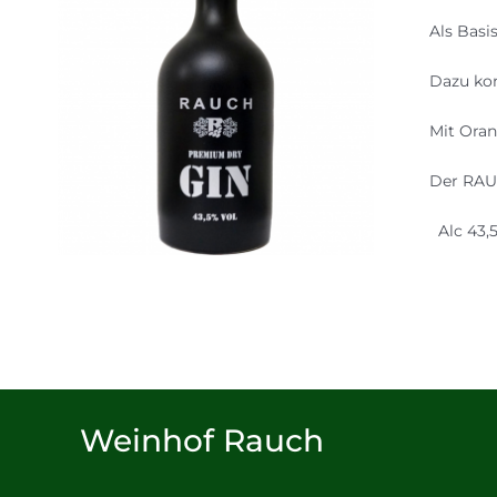
Als Basi
Dazu kom
Mit Oran
Der RAUC
Alc 43,5
Weinhof Rauch