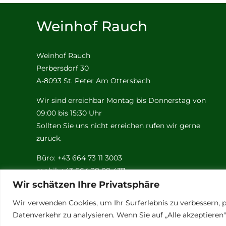
Weinhof Rauch
Weinhof Rauch
Perbersdorf 30
A-8093 St. Peter Am Ottersbach
Wir sind erreichbar Montag bis Donnerstag von
09:00 bis 15:30 Uhr
Sollten Sie uns nicht erreichen rufen wir gerne
zurück.
Büro: +43 664 73 11 3003
mobil: +43 664 28 08 437
Email:
rauch@weinhof-rauch.at
Wir schätzen Ihre Privatsphäre
Wir verwenden Cookies, um Ihr Surferlebnis zu verbessern, p
Datenverkehr zu analysieren. Wenn Sie auf „Alle akzeptiere