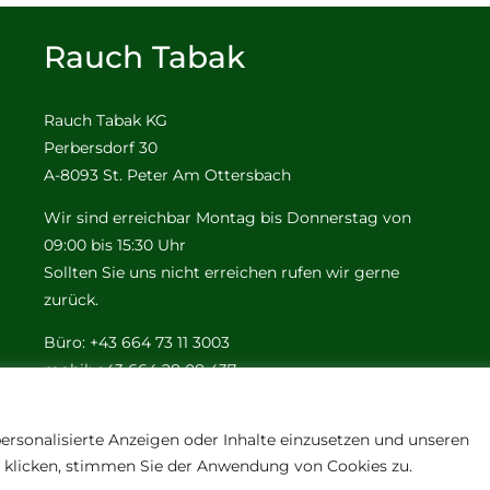
Rauch Tabak
Rauch Tabak KG
Perbersdorf 30
A-8093 St. Peter Am Ottersbach
Wir sind erreichbar Montag bis Donnerstag von
09:00 bis 15:30 Uhr
Sollten Sie uns nicht erreichen rufen wir gerne
zurück.
Büro: +43 664 73 11 3003
mobil: +43 664 28 08 437
e-mail:
office@tabak-rauch.at
ersonalisierte Anzeigen oder Inhalte einzusetzen und unseren
n" klicken, stimmen Sie der Anwendung von Cookies zu.
© Copyright 2012 - 2026 | All Rights Reserved