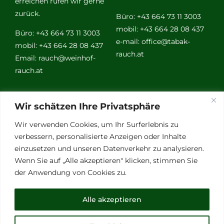
erreichen rufen wir gerne
zurück.
Büro: +43 664 73 11 3003
mobil: +43 664 28 08 437
Büro: +43 664 73 11 3003
e-mail:
office@tabak-
mobil: +43 664 28 08 437
rauch.at
Email:
rauch@weinhof-
rauch.at
Weitere
Wir schätzen Ihre Privatsphäre
Links
Wir verwenden Cookies, um Ihr Surferlebnis zu
verbessern, personalisierte Anzeigen oder Inhalte
einzusetzen und unseren Datenverkehr zu analysieren.
Vino Vitalis
Wenn Sie auf „Alle akzeptieren" klicken, stimmen Sie
Ottersbachtal
der Anwendung von Cookies zu.
Partnerbetriebe
Links für Weinkenner
Alle akzeptieren
Presse