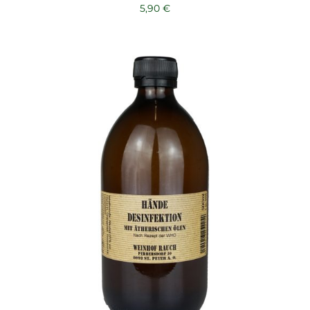
5,90
€