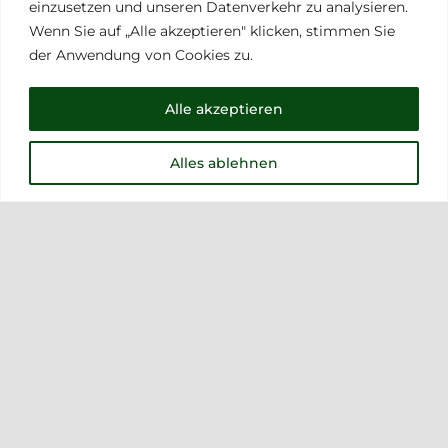
Weinhof
Rauch Tabak
einzusetzen und unseren Datenverkehr zu analysieren.
Wenn Sie auf „Alle akzeptieren" klicken, stimmen Sie
Rauch
der Anwendung von Cookies zu.
Rauch Tabak KG
Perbersdorf 30
Weinhof Rauch
Alle akzeptieren
A-8093 St. Peter Am
Perbersdorf 30
Ottersbach
A-8093 St. Peter Am
Alles ablehnen
Ottersbach
Wir sind erreichbar
Montag bis Donnerstag
Wir sind erreichbar
von 09:00 bis 15:30 Uhr
Montag bis Donnerstag
Sollten Sie uns nicht
von 09:00 bis 15:30 Uhr
erreichen rufen wir gerne
Sollten Sie uns nicht
zurück.
erreichen rufen wir gerne
zurück.
Büro: +43 664 73 11 3003
mobil: +43 664 28 08 437
Büro: +43 664 73 11 3003
e-mail:
office@tabak-
mobil: +43 664 28 08 437
rauch.at
Email:
rauch@weinhof-